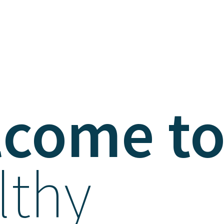
come t
lthy