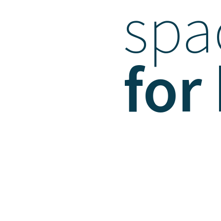
spa
for