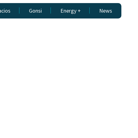
acios
Gonsi
Energy +
News