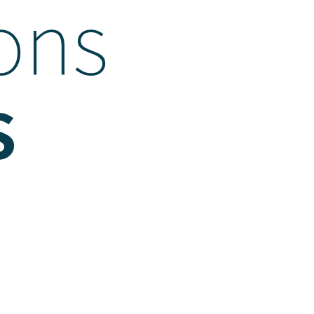
ons
s