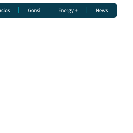
acios
Gonsi
Energy +
News