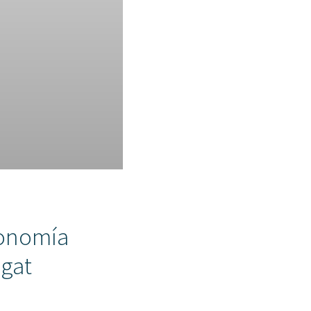
conomía
egat