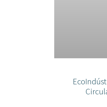
EcoIndúst
Circul